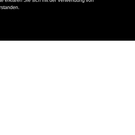
e erklären Sie sich mit der Verwendung von
ce.
rstanden.
Kundennah.