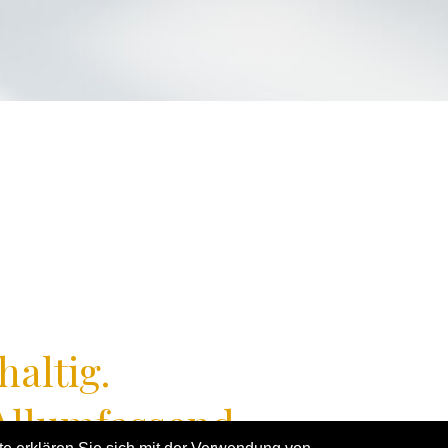
altig.
Allumfassend.